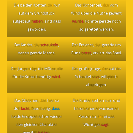
Die beiden Kohten,
die
wir
Das Kohtenteil,
das
vom
auf dem Grundstück
Wind über die Nuthe geweht
aufgebaut
haben
, sind nass
wurde
, konnte gerade noch
geworden.
so gerettet werden.
Die Kinder,
die
schaukeln
,
Der Erzieher,
der
gerade um
haben gerade Mathe.
Ruhe
bittet
, erklärt das Spiel.
Der Junge trägt die Mütze,
die
Der große Junge,
der
auf der
für die Kohte benötigt
wird
.
Schaukel
sitzt
, will gleich
abspringen.
Das Mädchen,
das
hier so
Die Kinder stehen rum und
doll
lacht
, fand lustig,
dass
hören einer erwachsenen
beide Gruppen schon wieder
Person zu,
die
etwas
den gleichen Charakter
Wichtiges
sagt
.
gewählt
hatten
.