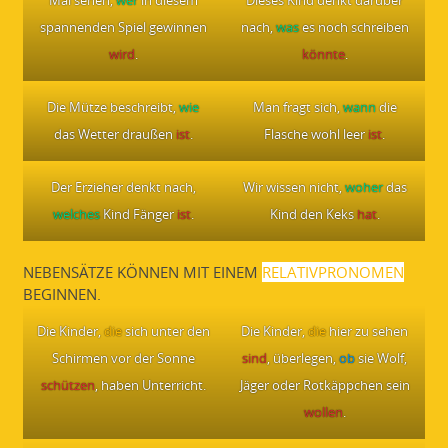
Mal sehen,
wer
in diesem
Dieses Kind denkt darüber
spannenden Spiel gewinnen
nach,
was
es noch schreiben
wird
.
könnte
.
Die Mütze beschreibt,
wie
Man fragt sich,
wann
die
das Wetter draußen
ist
.
Flasche wohl leer
ist
.
Der Erzieher denkt nach,
Wir wissen nicht,
woher
das
welches
Kind Fänger
ist
.
Kind den Keks
hat
.
NEBENSÄTZE KÖNNEN MIT EINEM
RELATIVPRONOMEN
BEGINNEN.
Die Kinder,
die
sich unter den
Die Kinder,
die
hier zu sehen
Schirmen vor der Sonne
sind
, überlegen,
ob
sie Wolf,
schützen
, haben Unterricht.
Jäger oder Rotkäppchen sein
wollen
.