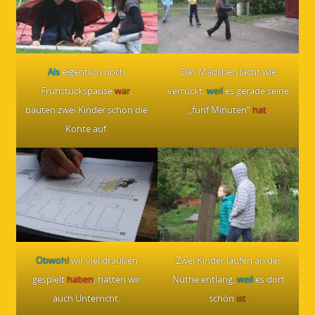
Als
eigentlich noch
Das Mädchen lacht wie
Frühstückspause
war
,
verrückt,
weil
es gerade seine
bauten zwei Kinder schon die
„fünf Minuten“
hat
.
Kohte auf.
Obwohl
wir viel draußen
Zwei Kinder laufen an der
gespielt
haben
, hatten wir
Nuthe entlang,
weil
es dort
auch Unterricht.
schön
ist
.