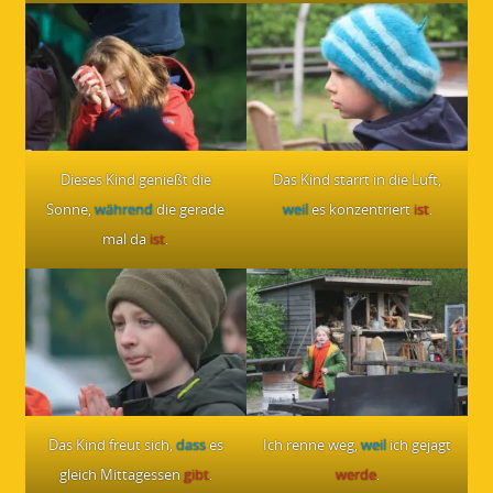
Dieses Kind genießt die
Das Kind starrt in die Luft,
Sonne,
während
die gerade
weil
es konzentriert
ist
.
mal da
ist
.
Das Kind freut sich,
dass
es
Ich renne weg,
weil
ich gejagt
gleich Mittagessen
gibt
.
werde
.