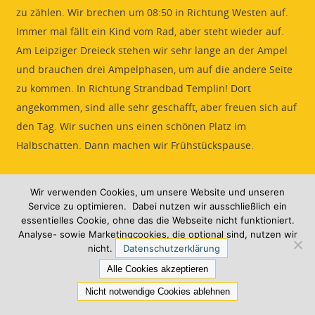
zu zählen. Wir brechen um 08:50 in Richtung Westen auf.
Immer mal fällt ein Kind vom Rad, aber steht wieder auf.
Am Leipziger Dreieck stehen wir sehr lange an der Ampel
und brauchen drei Ampelphasen, um auf die andere Seite
zu kommen. In Richtung Strandbad Templin! Dort
angekommen, sind alle sehr geschafft, aber freuen sich auf
den Tag. Wir suchen uns einen schönen Platz im
Halbschatten. Dann machen wir Frühstückspause.
Wir verwenden Cookies, um unsere Website und unseren
Service zu optimieren. Dabei nutzen wir ausschließlich ein
Danach gehen wir endlich baden!
essentielles Cookie, ohne das die Webseite nicht funktioniert.
Analyse- sowie Marketingcookies, die optional sind, nutzen wir
nicht.
Datenschutzerklärung
Skip-Bo und Skyjo waren sehr beliebte Badepausen-Spiele!
Alle Cookies akzeptieren
Um 13:00 fahren wir zurück zur Schule. Dort angekommen,
Nicht notwendige Cookies ablehnen
sind wir fertig, aber glücklich!