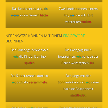
Das Kind sieht so aus,
als
Zwei Kinder rennen hinters
wenn
es ein Geweih
hätte
.
Klo,
weil
sie sich dort
verstecken
wollen
.
NEBENSÄTZE KÖNNEN MIT EINEM
FRAGEWORT
BEGINNEN.
Der Pädagoge beobachtet,
Die Pädagog:innen
wie
die Kinder Domino
besprechen,
wie
es nach der
spielen
.
Pause weitergehen
soll
.
Die Kinder rennen dorthin,
Der Junge mit der
wo
sich alle
versammeln
.
Sonnenbrille guckt,
wo
seine
nächste Gruppenzeit
stattfindet
.